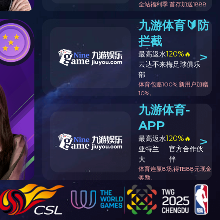
液压夯机在济乐高速南延项目中
湿地推土机在玉清湖项目中
九游（中国）租赁平地机在蒙华铁路施工