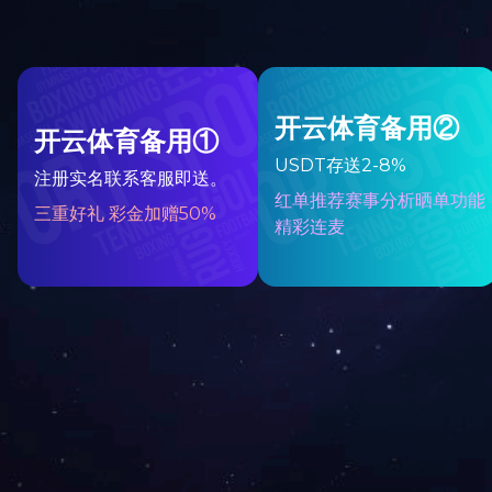
湿地推土机在玉清湖项目中
上一篇
: 液压夯机在济乐高速南延项目中