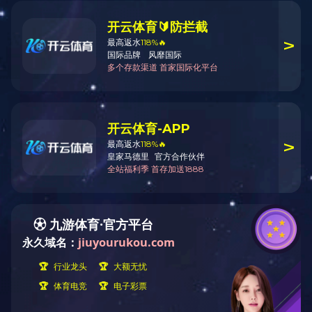
关于九游（中国）
设备展示
公司简介
设备租赁
在线留言
二手设备
九游（中国）
配件类
新闻动态
特色功能
媒体报道
网站地图
行业资讯
聚合标签
企业新闻
站内搜索
租赁电话
171-1712-8888
九游（中国）租赁，冷再生租赁，液压夯实机租赁
鲁ICP备19019123号
Powered by
MetInfo 7.7
©2008-2025
mituo.cn