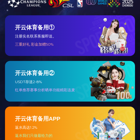
九游（中国）租赁董事会成员一览表
关于九游（中国）
设备展示
公司简介
设备租赁
在线留言
二手设备
九游（中国）
配件类
新闻动态
特色功能
媒体报道
网站地图
行业资讯
聚合标签
企业新闻
站内搜索
租赁电话
171-1712-8888