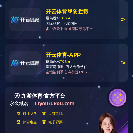
关于九游（中国）
设备展示
公司简介
设备租赁
在线留言
二手设备
九游（中国）
配件类
新闻动态
特色功能
媒体报道
网站地图
行业资讯
聚合标签
企业新闻
站内搜索
租赁电话
171-1712-8888
九游（中国）租赁，冷再生租赁，液压夯实机租赁
鲁ICP备19019123号
Powered by
MetInfo 7.7
©2008-2025
mituo.cn