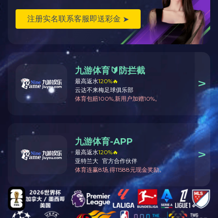
提交信息
关于九游（中国）
设备展示
公司简介
设备租赁
在线留言
二手设备
九游（中国）
配件类
新闻动态
特色功能
媒体报道
网站地图
行业资讯
聚合标签
企业新闻
站内搜索
租赁电话
171-1712-8888