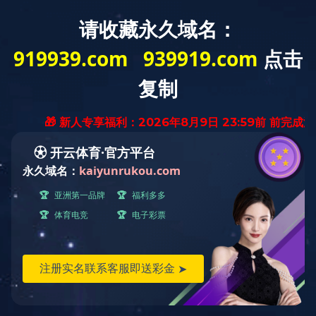
公司简介
在线留言
九游（中国）